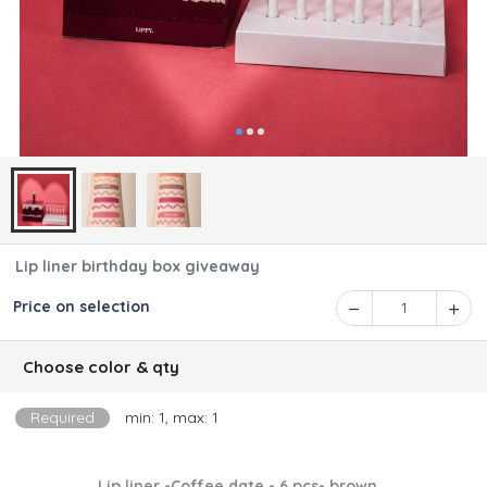
Lip liner birthday box giveaway
Price on selection
1
Choose color & qty
Required
min: 1, max: 1
Lip liner -Coffee date - 6 pcs- brown