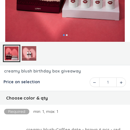
creamy blush birthday box giveaway
Price on selection
1
Choose color & qty
Required
min: 1, max: 1
creamy blush-Coffee date - brown 6 pcs - red